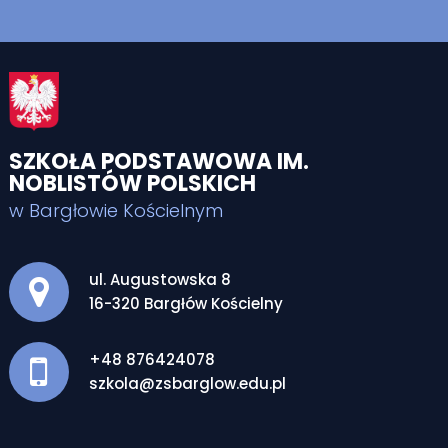
SZKOŁA PODSTAWOWA IM.
NOBLISTÓW POLSKICH
w Bargłowie Kościelnym
Adres pocztowy:
ul. Augustowska 8
16-320 Bargłów Kościelny
+48 876424078
szkola@zsbarglow.edu.pl