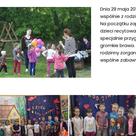
Dnia 29 maja 201
wspólnie z rodz
Na początku za
dzieci recytował
specjalnie prz
gromkie brawa. 
rodzinny zorgan
wspólne zabawy, 