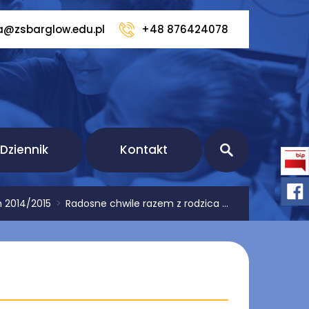
a@zsbarglow.edu.pl
+48 876424078
Dziennik
Kontakt
 2014/2015
>
Radosne chwile razem z rodzica ...