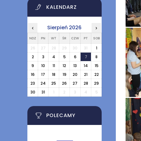
KALENDARZ
Sierpień 2026
‹
›
NDZ
PN
WT
ŚR
CZW
PT
SOB
26
27
28
29
30
31
1
2
3
4
5
6
7
8
9
10
11
12
13
14
15
16
17
18
19
20
21
22
23
24
25
26
27
28
29
30
31
1
2
3
4
5
POLECAMY