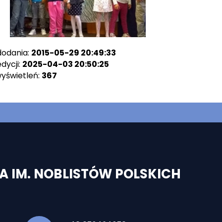
dodania:
2015-05-29 20:49:33
dycji:
2025-04-03 20:50:25
wyświetleń:
367
 IM. NOBLISTÓW POLSKICH