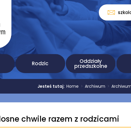
szkol
Oddziały
Rodzic
przedszkolne
Jesteś tutaj:
Home
>
Archiwum
>
Archiwum
osne chwile razem z rodzicami