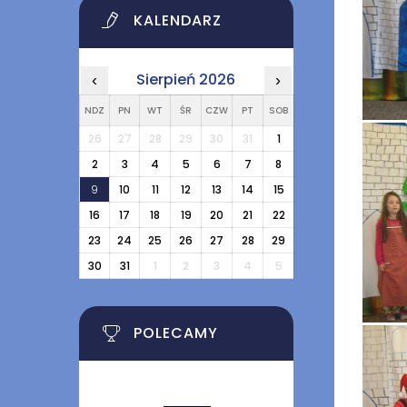
KALENDARZ
Sierpień 2026
‹
›
NDZ
PN
WT
ŚR
CZW
PT
SOB
26
27
28
29
30
31
1
2
3
4
5
6
7
8
9
10
11
12
13
14
15
16
17
18
19
20
21
22
23
24
25
26
27
28
29
30
31
1
2
3
4
5
POLECAMY