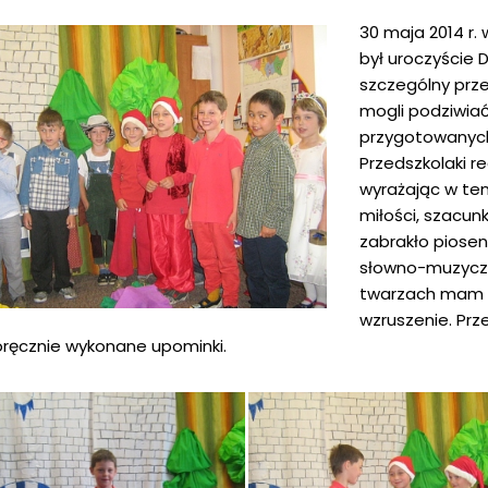
30 maja 2014 r.
był uroczyście 
szczególny przeż
mogli podziwiać
przygotowanych
Przedszkolaki r
wyrażając w ten
miłości, szacun
zabrakło piose
słowno-muzycz
twarzach mam i
wzruszenie. Pr
ręcznie wykonane upominki.