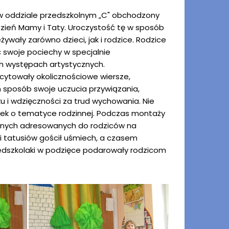
 w oddziale przedszkolnym „C" obchodzony
Dzień Mamy i Taty. Uroczystość tę w sposób
ywały zarówno dzieci, jak i rodzice. Rodzice
 swoje pociechy w specjalnie
 występach artystycznych.
ecytowały okolicznościowe wiersze,
 sposób swoje uczucia przywiązania,
ku i wdzięczności za trud wychowania. Nie
nek o tematyce rodzinnej. Podczas montaży
nych adresowanych do rodziców na
 tatusiów gościł uśmiech, a czasem
zedszkolaki w podzięce podarowały rodzicom