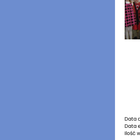
Data 
Data e
Ilość 