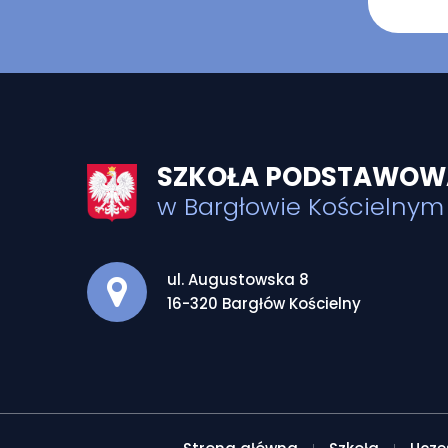
SZKOŁA PODSTAWOWA
w Bargłowie Kościelnym
Adres pocztowy:
ul. Augustowska 8
16-320 Bargłów Kościelny