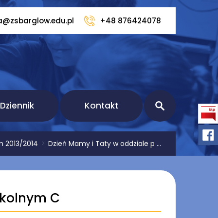
a@zsbarglow.edu.pl
+48 876424078
Dziennik
Kontakt
 2013/2014
>
Dzień Mamy i Taty w oddziale p ...
zkolnym C