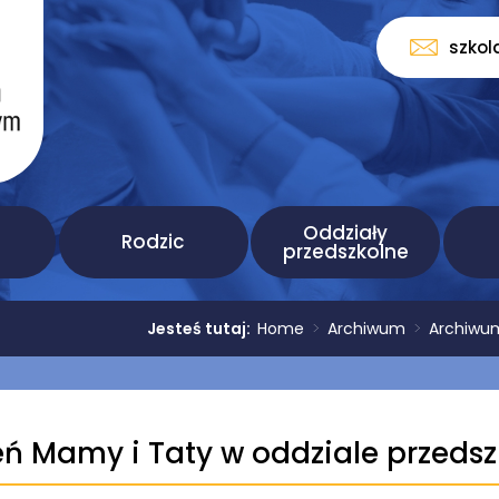
szkol
Oddziały
Rodzic
przedszkolne
Jesteś tutaj:
Home
>
Archiwum
>
Archiwum
eń Mamy i Taty w oddziale przeds