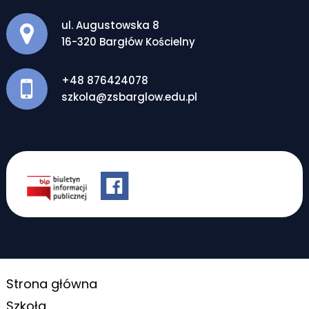
Adres pocztowy:
ul. Augustowska 8
16-320 Bargłów Kościelny
+48 876424078
szkola@zsbarglow.edu.pl
Strona główna
Szkoła