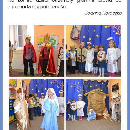
Na koniec dzieci otrzymały gromkie brawa od
zgromadzonej publiczności.
Joanna Horoszko