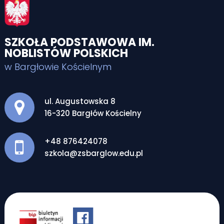
SZKOŁA PODSTAWOWA IM.
NOBLISTÓW POLSKICH
w Bargłowie Kościelnym
Adres pocztowy:
ul. Augustowska 8
16-320 Bargłów Kościelny
+48 876424078
szkola@zsbarglow.edu.pl