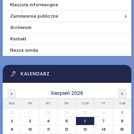
Klauzula informacyjna
Zamówienia publiczne
Archiwum
Kontakt
Nasza sonda
KALENDARZ
Sierpień 2026
‹
›
NDZ
PN
WT
ŚR
CZW
PT
SOB
26
27
28
29
30
31
1
2
3
4
5
6
7
8
9
10
11
12
13
14
15