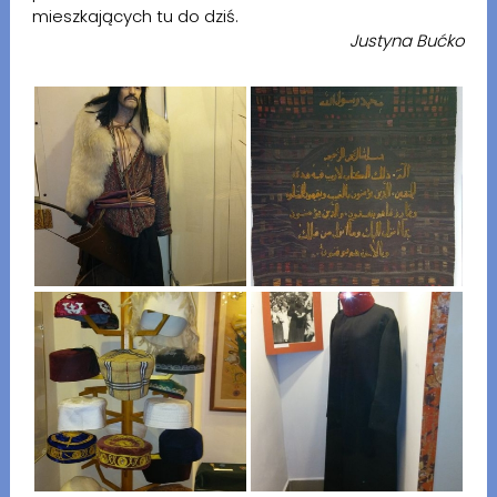
mieszkających tu do dziś.
Justyna Bućko