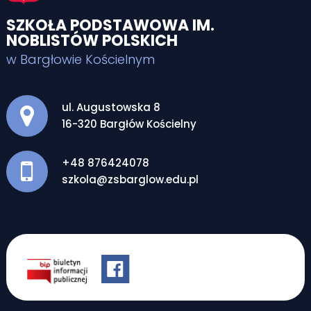
SZKOŁA PODSTAWOWA IM.
NOBLISTÓW POLSKICH
w Bargłowie Kościelnym
Adres pocztowy:
ul. Augustowska 8
16-320 Bargłów Kościelny
+48 876424078
szkola@zsbarglow.edu.pl