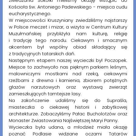
zwiedzania Sokółki mieliśmy okazję wstąpić do
Kościoła św. Antoniego Padewskiego - miejsca cudu
eucharystycznego.
W miejscowości Kruszyniany zwiedziliśmy najstarszy
w Polsce meczet i mizar, a wizyta w Centrum Kultury
Muzułmańskiej przybliżyła nam kulturę, religię
i tradycję tego narodu. Ciekawym i smacznym
akcentem był wspólny obiad składający się
z tradycyjnych tatarskich dań.
Następnym etapem naszej wycieczki był Poczopek.
Miejsce to zachwyciło nas pięknym parkiem leśnym,
malowniczymi mostkami nad rzeką, ciekawymi
rzeźbami z drewna i kamienia, zbiorem potężnych
głazów narzutowych oraz wystawą zwierząt
zamieszkujących tamtejsze lasy.
Na zakończenie udaliśmy się do Supraśla,
miasteczka o ciekawej historii i zabytkowej
architekturze. Zobaczyliśmy Pałac Bucholotzów oraz
Monaster Zwiastowania Najświętszej Maryi Panny.
Wycieczka była udana, a młodzież miała okazję
poznać Podlasie widziane oczami Tatarów