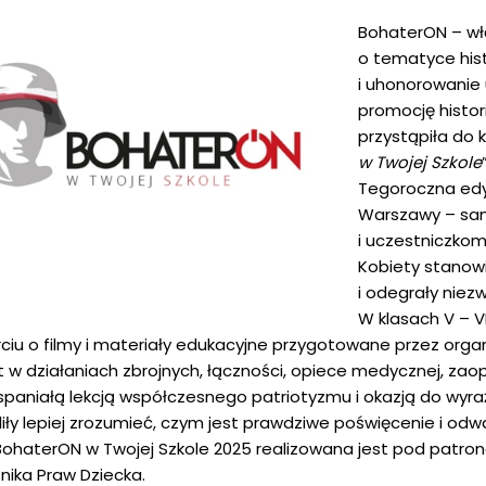
BohaterON – włą
o tematyce his
i uhonorowanie
promocję histor
przystąpiła do ko
w Twojej Szkole
Tegoroczna edy
Warszawy – san
i uczestniczkom
Kobiety stanowi
i odegrały niez
W klasach V – VI
ciu o filmy i materiały edukacyjne przygotowane przez organi
et w działaniach zbrojnych, łączności, opiece medycznej, zaop
spaniałą lekcją współczesnego patriotyzmu i okazją do wyr
iły lepiej zrozumieć, czym jest prawdziwe poświęcenie i odw
BohaterON w Twojej Szkole 2025 realizowana jest pod patron
znika Praw Dziecka.