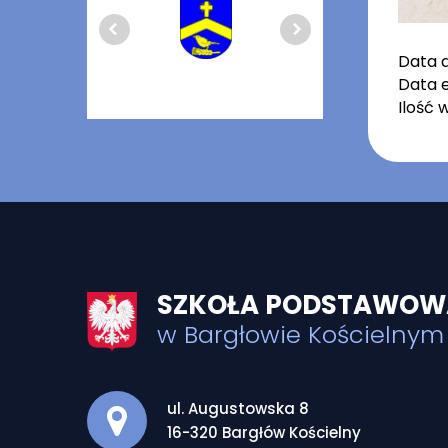
Data 
Data e
Ilość 
SZKOŁA PODSTAWOWA
w Bargłowie Kościelnym
Adres pocztowy:
ul. Augustowska 8
16-320 Bargłów Kościelny