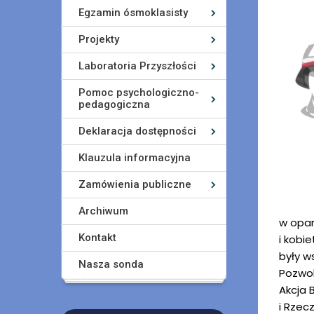
Egzamin ósmoklasisty
Projekty
Laboratoria Przyszłości
Pomoc psychologiczno-
pedagogiczna
Deklaracja dostępności
Klauzula informacyjna
Zamówienia publiczne
Archiwum
w opar
Kontakt
i kobi
były w
Nasza sonda
Pozwol
Akcja 
i Rzec