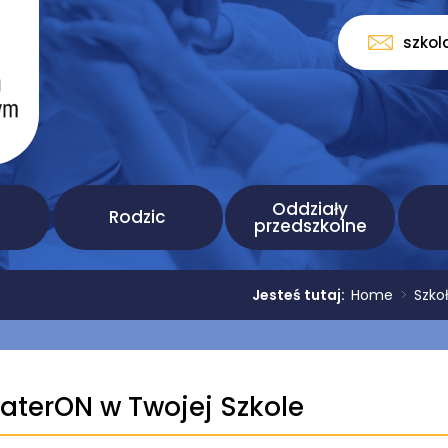
szkol
Oddziały
Rodzic
przedszkolne
Jesteś tutaj:
Home
>
Szko
aterON w Twojej Szkole