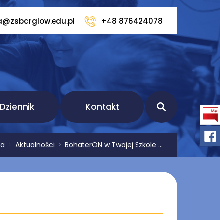
a@zsbarglow.edu.pl
+48 876424078
Dziennik
Kontakt
ła
>
Aktualności
>
BohaterON w Twojej Szkole ...