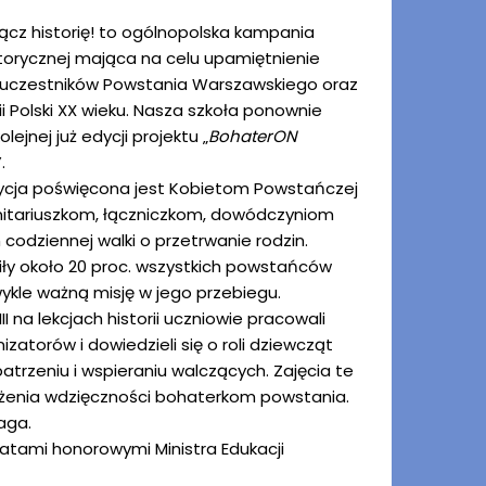
cz historię! to ogólnopolska kampania
torycznej mająca na celu upamiętnienie
 uczestników Powstania Warszawskiego oraz
ii Polski XX wieku. Nasza szkoła ponownie
lejnej już edycji projektu „
BohaterON
”.
cja poświęcona jest Kobietom Powstańczej
itariuszkom, łączniczkom, dowódczyniom
 codziennej walki o przetrwanie rodzin.
ły około 20 proc. wszystkich powstańców
wykle ważną misję w jego przebiegu.
II na lekcjach historii uczniowie pracowali
zatorów i dowiedzieli się o roli dziewcząt
atrzeniu i wspieraniu walczących. Zajęcia te
ażenia wdzięczności bohaterkom powstania.
aga.
atami honorowymi Ministra Edukacji