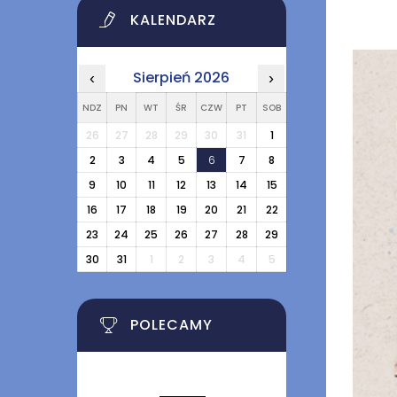
KALENDARZ
Sierpień 2026
‹
›
NDZ
PN
WT
ŚR
CZW
PT
SOB
26
27
28
29
30
31
1
2
3
4
5
6
7
8
9
10
11
12
13
14
15
16
17
18
19
20
21
22
23
24
25
26
27
28
29
30
31
1
2
3
4
5
POLECAMY