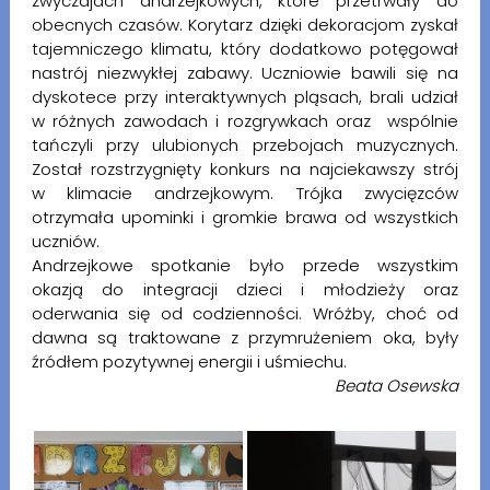
zwyczajach andrzejkowych, które przetrwały do
obecnych czasów. Korytarz dzięki dekoracjom zyskał
tajemniczego klimatu, który dodatkowo potęgował
nastrój niezwykłej zabawy. Uczniowie bawili się na
dyskotece przy interaktywnych pląsach, brali udział
w różnych zawodach i rozgrywkach oraz wspólnie
tańczyli przy ulubionych przebojach muzycznych.
Został rozstrzygnięty konkurs na najciekawszy strój
w klimacie andrzejkowym. Trójka zwycięzców
otrzymała upominki i gromkie brawa od wszystkich
uczniów.
Andrzejkowe spotkanie było przede wszystkim
okazją do integracji dzieci i młodzieży oraz
oderwania się od codzienności. Wróżby, choć od
dawna są traktowane z przymrużeniem oka, były
źródłem pozytywnej energii i uśmiechu.
Beata Osewska