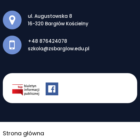
Adres pocztowy:
ul. Augustowska 8
16-320 Bargłów Kościelny
+48 876424078
szkola@zsbarglow.edu.pl
Strona główna