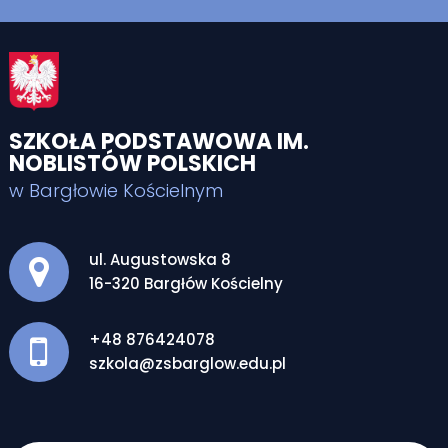
SZKOŁA PODSTAWOWA IM.
NOBLISTÓW POLSKICH
w Bargłowie Kościelnym
Adres pocztowy:
ul. Augustowska 8
16-320 Bargłów Kościelny
+48 876424078
szkola@zsbarglow.edu.pl