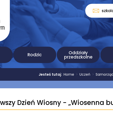
szkol
Oddziały
Rodzic
przedszkolne
Jesteś tutaj:
Home
>
Uczeń
>
Samorząd
rwszy Dzień Wiosny - „Wiosenna b