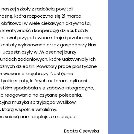
 naszej szkoły z radością powitali
osnę, która rozpoczyna się 21 marca
ń obfitował w wiele ciekawych aktywności,
 kreatywność i kooperację dzieci. Każdy
ntował przygotowane stroje i przebrania,
 zostały wylosowane przez gospodarzy klas.
i uczestniczyły w „Wiosennej burzy
rundach zadaniowych, które uaktywniały ich
różnych dziedzin. Powstały prace plastyczne
e wiosenne krajobrazy. Następnie
yckie strofy, których autorami byli nasi
stkim spodobała się zabawa integracyjna,
go reagowania na czytane polecenia.
yjna muzyka sprzyjająca wysiłkowi
którą wspólnie witaliśmy.
rzyniosą nam cieplejsze miesiące.
Beata Osewska