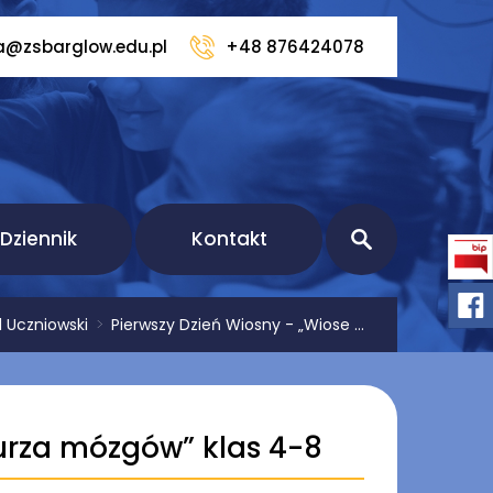
a@zsbarglow.edu.pl
+48 876424078
Dziennik
Kontakt
 Uczniowski
>
Pierwszy Dzień Wiosny - „Wiose ...
urza mózgów” klas 4-8