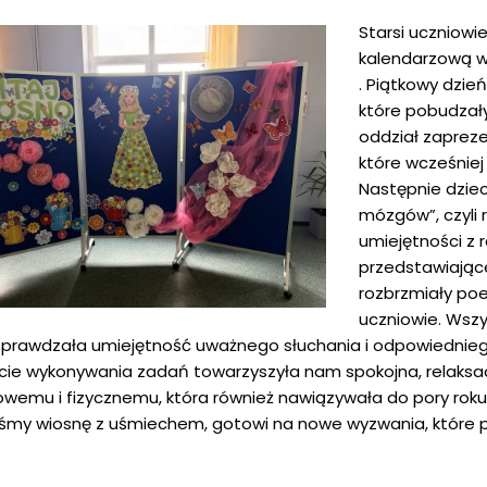
Starsi uczniowie
kalendarzową wi
. Piątkowy dzie
które pobudzały
oddział zapreze
które wcześniej
Następnie dziec
mózgów”, czyli 
umiejętności z 
przedstawiając
rozbrzmiały poet
uczniowie. Wszy
sprawdzała umiejętność uważnego słuchania i odpowiednie
cie wykonywania zadań towarzyszyła nam spokojna, relaksac
wemu i fizycznemu, która również nawiązywała do pory roku, 
liśmy wiosnę z uśmiechem, gotowi na nowe wyzwania, które p