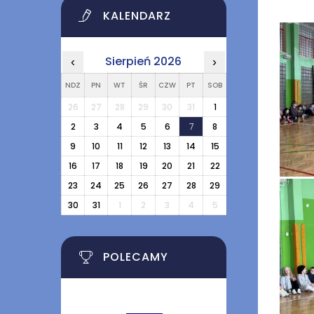
KALENDARZ
Sierpień 2026
‹
›
NDZ
PN
WT
ŚR
CZW
PT
SOB
26
27
28
29
30
31
1
2
3
4
5
6
7
8
9
10
11
12
13
14
15
16
17
18
19
20
21
22
23
24
25
26
27
28
29
30
31
1
2
3
4
5
POLECAMY