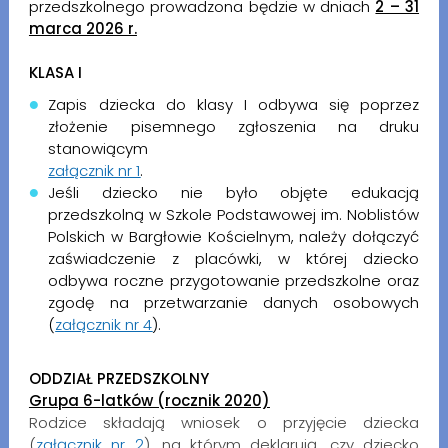
przedszkolnego prowadzona będzie w dniach
2 – 31
marca 2026 r.
KLASA I
Zapis dziecka do klasy I odbywa się poprzez
złożenie pisemnego zgłoszenia na druku
stanowiącym
załącznik nr 1
.
Jeśli dziecko nie było objęte edukacją
przedszkolną w Szkole Podstawowej im. Noblistów
Polskich w Bargłowie Kościelnym, należy dołączyć
zaświadczenie z placówki, w której dziecko
odbywa roczne przygotowanie przedszkolne oraz
zgodę na przetwarzanie danych osobowych
(
załącznik nr 4
).
ODDZIAŁ PRZEDSZKOLNY
Grupa 6-latków (rocznik 2020)
Rodzice składają wniosek o przyjęcie dziecka
(
załącznik nr 2
), na którym deklarują, czy dziecko