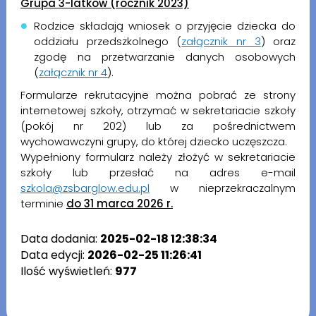
Grupa 3-latków (rocznik 2023)
Rodzice składają wniosek o przyjęcie dziecka do
oddziału przedszkolnego (
załącznik nr 3
) oraz
zgodę na przetwarzanie danych osobowych
(
załącznik nr 4
).
Formularze rekrutacyjne można pobrać ze strony
internetowej szkoły, otrzymać w sekretariacie szkoły
(pokój nr 202) lub za pośrednictwem
wychowawczyni grupy, do której dziecko uczęszcza.
Wypełniony formularz należy złożyć w sekretariacie
szkoły lub przesłać na adres e-mail
szkola@zsbarglow.edu.pl
w nieprzekraczalnym
terminie
do 31 marca 2026 r.
Data dodania:
2025-02-18 12:38:34
Data edycji:
2026-02-25 11:26:41
Ilość wyświetleń:
977