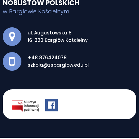
NOBLISTÓW POLSKICH
w Bargłowie Kościelnym
Adres pocztowy:
ul. Augustowska 8
16-320 Bargłów Kościelny
+48 876424078
szkola@zsbarglow.edu.pl