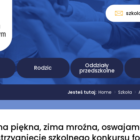
szkol
Oddziały
Rodzic
przedszkolne
Jesteś tutaj:
Home
>
Szkoła
>
ma piękna, zima mroźna, oswajam
strzygnięcie szkolnego konkursu f