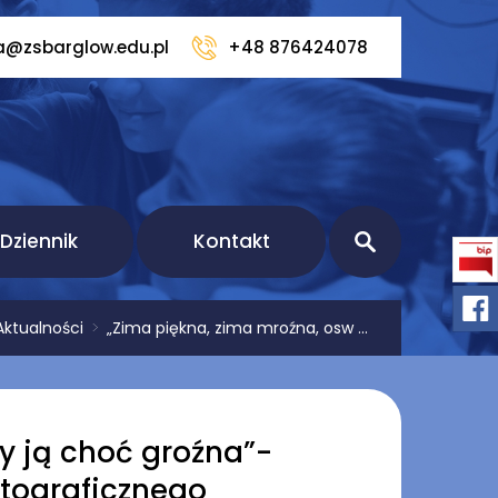
a@zsbarglow.edu.pl
+48 876424078
Dziennik
Kontakt
Aktualności
>
„Zima piękna, zima mroźna, osw ...
y ją choć groźna”-
otograficznego