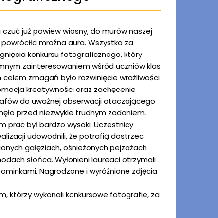
 czuć już powiew wiosny, do murów naszej
ę powróciła mroźna aura. Wszystko za
gnięcia konkursu fotograficznego, który
romnym zainteresowaniem wśród uczniów klas
ym celem zmagań było rozwinięcie wrażliwości
romocja kreatywności oraz zachęcenie
afów do uważnej obserwacji otaczającego
anęło przed niezwykle trudnym zadaniem,
 prac był bardzo wysoki. Uczestnicy
alizacji udowodnili, że potrafią dostrzec
ionych gałęziach, ośnieżonych pejzażach
odach słońca. Wyłonieni laureaci otrzymali
ominkami. Nagrodzone i wyróżnione zdjęcia
, którzy wykonali konkursowe fotografie, za