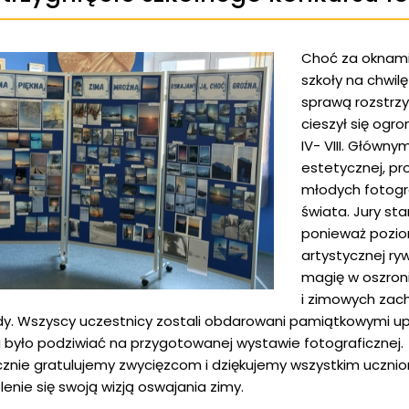
Choć za oknami
szkoły na chwil
sprawą rozstrzy
cieszył się og
IV- VIII. Główn
estetycznej, p
młodych fotogr
świata. Jury st
ponieważ poziom
artystycznej ryw
magię w oszron
i zimowych zach
y. Wszyscy uczestnicy zostali obdarowani pamiątkowymi up
było podziwiać na przygotowanej wystawie fotograficznej.
znie gratulujemy zwycięzcom i dziękujemy wszystkim uczniom
lenie się swoją wizją oswajania zimy.