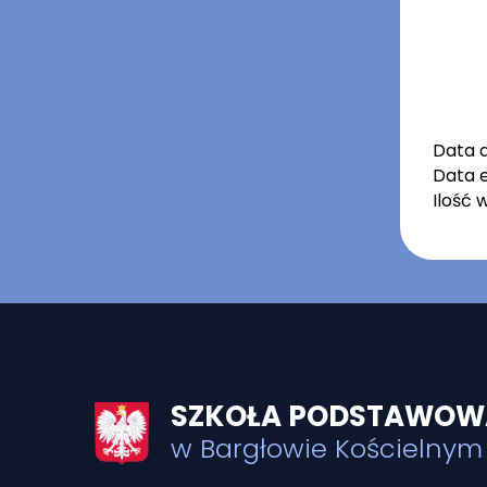
Data 
Data e
Ilość 
SZKOŁA PODSTAWOWA
w Bargłowie Kościelnym